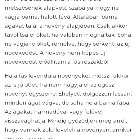
metszésének alapvető szabálya, hogy ne
vágja barna, halott fává. Általában barna
ágakat talál a növény alapjában. Csak akkor
távolítsa el őket, ha valóban meghaltak. Soha
ne vágja le őket, remélve, hogy serkenti az új
növekedést. A növény nem képes új
növekedést előállítani a fás részekből.
Ha a fás levendula növényeket metszi, akkor
az is jó ötlet, ha nem hagyja el az egész
növényt egyszerre. Ehelyett dolgozzon lassan,
minden ágat vágva, de soha ne a barna fába.
Az ágakat harmadával vagy felével
visszavághatja. Mindig győződjön meg arról,
hogy vannak zöld levelek a növényen, amikor
végzett a metszés.