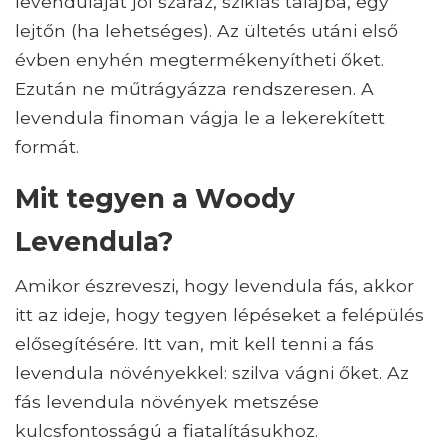
levendulaját jól száraz, sziklás talajba, egy
lejtőn (ha lehetséges). Az ültetés utáni első
évben enyhén megtermékenyítheti őket.
Ezután ne műtrágyázza rendszeresen. A
levendula finoman vágja le a lekerekített
formát.
Mit tegyen a Woody
Levendula?
Amikor észreveszi, hogy levendula fás, akkor
itt az ideje, hogy tegyen lépéseket a felépülés
elősegítésére. Itt van, mit kell tenni a fás
levendula növényekkel: szilva vágni őket. Az
fás levendula növények metszése
kulcsfontosságú a fiatalításukhoz.