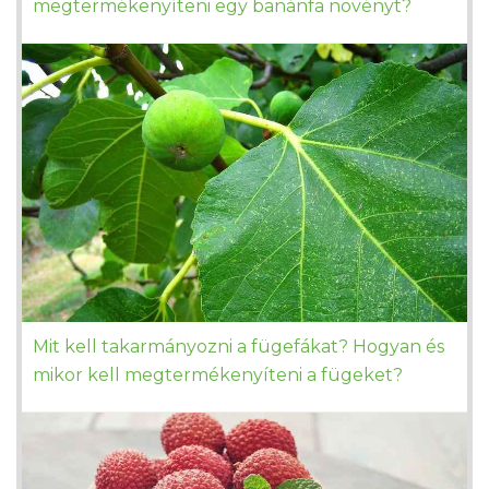
megtermékenyíteni egy banánfa növényt?
Mit kell takarmányozni a fügefákat? Hogyan és
mikor kell megtermékenyíteni a fügeket?