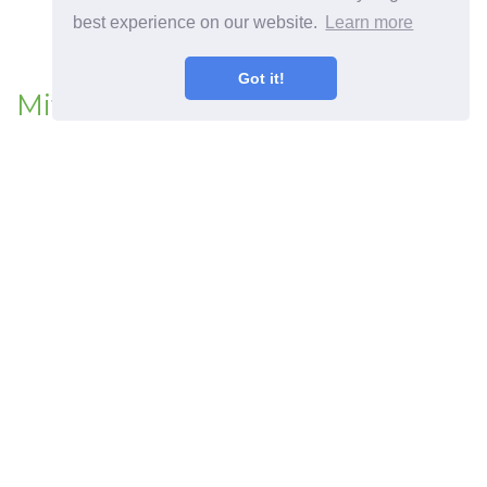
best experience on our website.
Learn more
Got it!
Mit kell tenni a napraforgó-
héjakkal - A napraforgó-héjak
hozzáadása a komposztba
©
2026
Haenselblatt