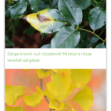
Sárga knock out rózsalevél Mi teszi a rózsa
leveleit sárgássá