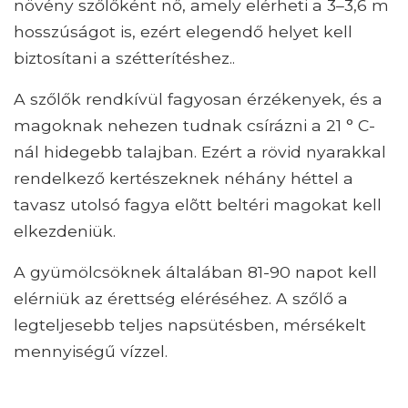
növény szőlőként nő, amely elérheti a 3–3,6 m
hosszúságot is, ezért elegendő helyet kell
biztosítani a szétterítéshez..
A szőlők rendkívül fagyosan érzékenyek, és a
magoknak nehezen tudnak csírázni a 21 ° C-
nál hidegebb talajban. Ezért a rövid nyarakkal
rendelkező kertészeknek néhány héttel a
tavasz utolsó fagya elõtt beltéri magokat kell
elkezdeniük.
A gyümölcsöknek általában 81-90 napot kell
elérniük az érettség eléréséhez. A szőlő a
legteljesebb teljes napsütésben, mérsékelt
mennyiségű vízzel.