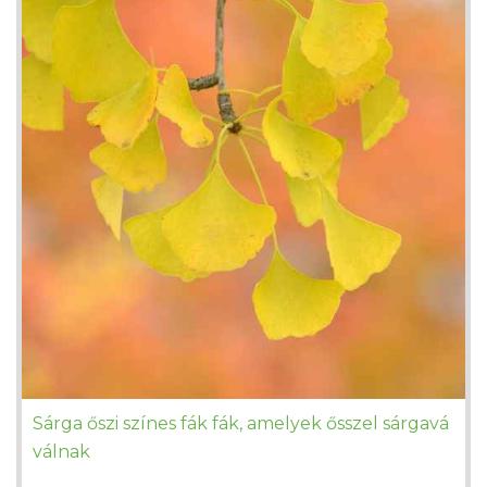
Sárga őszi színes fák fák, amelyek ősszel sárgavá
válnak