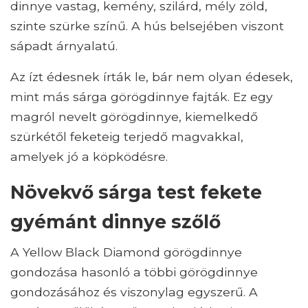
dinnye vastag, kemény, szilárd, mély zöld,
szinte szürke színű. A hús belsejében viszont
sápadt árnyalatú.
Az ízt édesnek írták le, bár nem olyan édesek,
mint más sárga görögdinnye fajták. Ez egy
magról nevelt görögdinnye, kiemelkedő
szürkétől feketeig terjedő magvakkal,
amelyek jó a köpködésre.
Növekvő sárga test fekete
gyémánt dinnye szőlő
A Yellow Black Diamond görögdinnye
gondozása hasonló a többi görögdinnye
gondozásához és viszonylag egyszerű. A