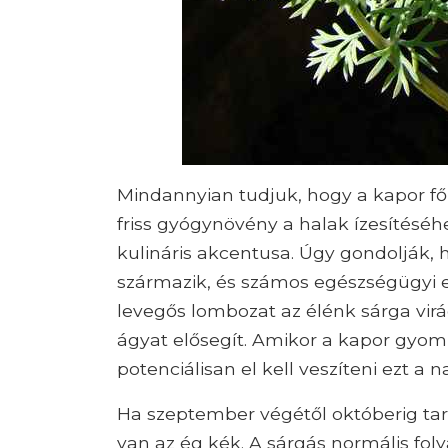
Mindannyian tudjuk, hogy a kapor f
friss gyógynövény a halak ízesítéséh
kulináris akcentusa. Úgy gondolják, 
származik, és számos egészségügyi el
levegős lombozat az élénk sárga vir
ágyat elősegít. Amikor a kapor gyom s
potenciálisan el kell veszíteni ezt a n
Ha szeptember végétől októberig tart
van az ég kék. A sárgás normális fo