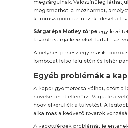
megsárgulnak. Valószínűleg láthatjuk
megismerheti a mézharmat, amelyet e
koromszaporodás növekedését a leve
Sárgarépa Motley törpe
egy levélte
további sárga leveleket tartalmaz, v
A pelyhes penész egy másik gombás 
lombozat felső felületén és fehér pa
Egyéb problémák a kap
A kapor gyomorossá válhat, ezért a l
növekedését ellenõrzi. Vágja le a ve
hogy elkerüljék a túlvetést. A legtöbb
alkalmas a kedvező rovarok vonzásár
A vágottférgek problémát jelentenek