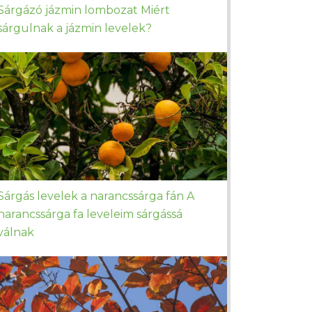
Sárgázó jázmin lombozat Miért
sárgulnak a jázmin levelek?
Sárgás levelek a narancssárga fán A
narancssárga fa leveleim sárgássá
válnak