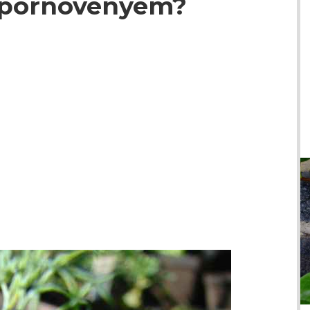
kapornövényem?