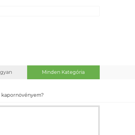
ogyan
Minden Kategória
 a kapornövényem?