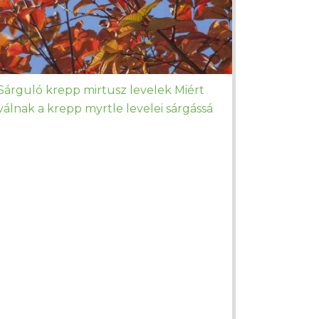
Sárguló krepp mirtusz levelek Miért
válnak a krepp myrtle levelei sárgássá