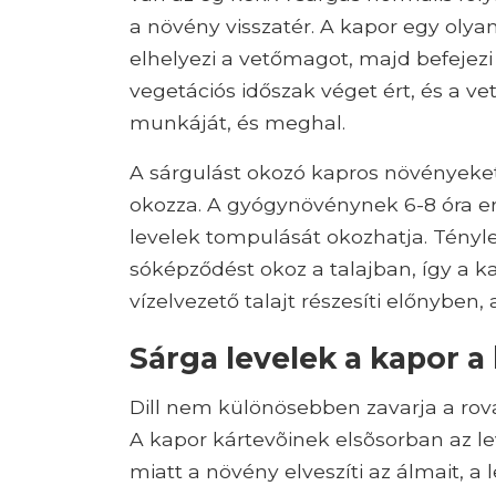
a növény visszatér. A kapor egy oly
elhelyezi a vetőmagot, majd befejezi é
vegetációs időszak véget ért, és a 
munkáját, és meghal.
A sárgulást okozó kapros növényeket 
okozza. A gyógynövénynek 6-8 óra er
levelek tompulását okozhatja. Tényleg
sóképződést okoz a talajban, így a ka
vízelvezető talajt részesíti előnyben
Sárga levelek a kapor a
Dill nem különösebben zavarja a rov
A kapor kártevõinek elsõsorban az lev
miatt a növény elveszíti az álmait, a