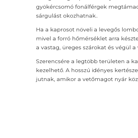
gyökércsomó fonálférgek megtámadjá
sárgulást okozhatnak..
Ha a kaprosot növeli a levegős lombo
mivel a forró hőmérséklet arra készte
a vastag, üreges szárokat és végül a v
Szerencsére a legtöbb területen a 
kezelhető. A hosszú idényes kertész
jutnak, amikor a vetőmagot nyár köz