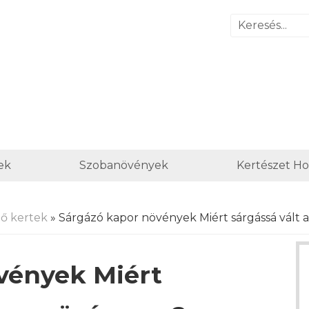
ek
Szobanövények
Kertészet H
ő kertek
» Sárgázó kapor növények Miért sárgássá vált
vények Miért