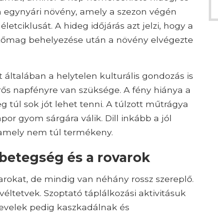
an egynyári növény, amely a szezon végén
letciklusát. A hideg időjárás azt jelzi, hogy a
vetőmag behelyezése után a növény elvégezte
általában a helytelen kulturális gondozás is
ős napfényre van szüksége. A fény hiánya a
 túl sok jót lehet tenni. A túlzott műtrágya
por gyom sárgára válik. Dill inkább a jól
, amely nem túl termékeny.
 betegség és a rovarok
arokat, de mindig van néhány rossz szereplő.
éltetvek. Szoptató táplálkozási aktivitásuk
 levelek pedig kaszkadálnak és