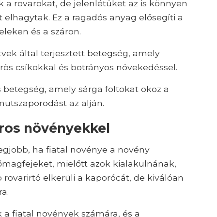
 a rovarokat, de jelenlétüket az is könnyen
lhagytak. Ez a ragadós anyag elősegíti a
leken és a száron.
tvek által terjesztett betegség, amely
örös csíkokkal és botrányos növekedéssel.
betegség, amely sárga foltokat okoz a
mutszaporodást az alján.
ros növényekkel
egjobb, ha fiatal növénye a növény
tőmagfejeket, mielőtt azok kialakulnának,
 rovarirtó elkerüli a kaporócát, de kiválóan
a.
 a fiatal növények számára, és a