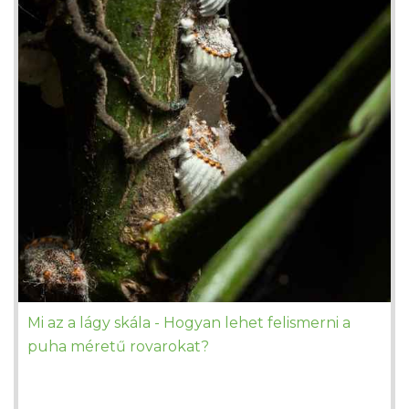
Mi az a lágy skála - Hogyan lehet felismerni a
puha méretű rovarokat?