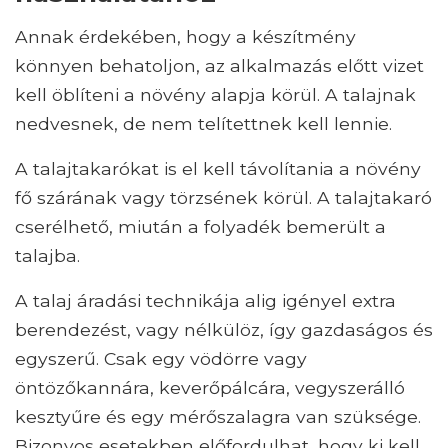
Annak érdekében, hogy a készítmény
könnyen behatoljon, az alkalmazás előtt vizet
kell öblíteni a növény alapja körül. A talajnak
nedvesnek, de nem telítettnek kell lennie.
A talajtakarókat is el kell távolítania a növény
fő szárának vagy törzsének körül. A talajtakaró
cserélhető, miután a folyadék bemerült a
talajba.
A talaj áradási technikája alig igényel extra
berendezést, vagy nélkülöz, így gazdaságos és
egyszerű. Csak egy vödörre vagy
öntözőkannára, keverőpálcára, vegyszerálló
kesztyűre és egy mérőszalagra van szüksége.
Bizonyos esetekben előfordulhat, hogy ki kell