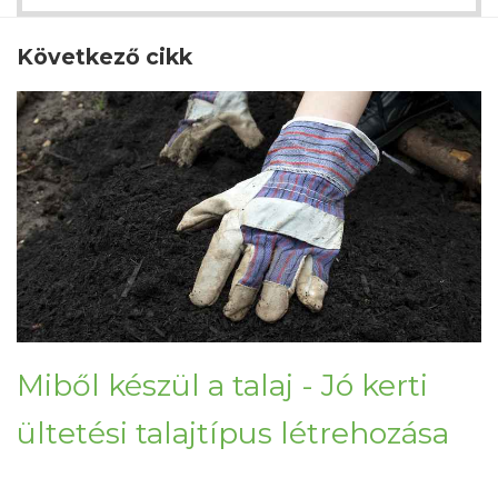
Következő cikk
Miből készül a talaj - Jó kerti
ültetési talajtípus létrehozása