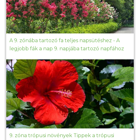
A 9. zónába tartozó fa teljes napsütéshez - A
legjobb fák a nap 9. napjába tartozó napfához
9. zóna trópusi növények Tippek a trópusi