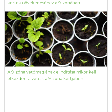
kertek növekedéséhez a 9. zónában
A 9. zóna vetőmagjának elindítása mikor kell
elkezdeni a vetést a 9. zóna kertjében