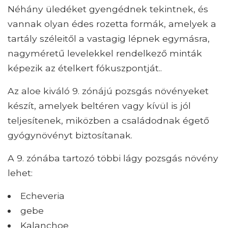
Néhány üledéket gyengédnek tekintnek, és
vannak olyan édes rozetta formák, amelyek a
tartály széleitől a vastagig lépnek egymásra,
nagyméretű levelekkel rendelkező minták
képezik az ételkert fókuszpontját..
Az aloe kiváló 9. zónájú pozsgás növényeket
készít, amelyek beltéren vagy kívül is jól
teljesítenek, miközben a családodnak égető
gyógynövényt biztosítanak.
A 9. zónába tartozó többi lágy pozsgás növény
lehet:
Echeveria
gebe
Kalanchoe