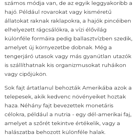
számos módja van, de az egyik leggyakoribb a
hajó. Például rovarokat vagy kisméretű
állatokat raknak raklapokra, a hajók pincéiben
elhelyezett rágcsálókra, a vízi élővilág
különféle formáira pedig ballasztvízben szedik,
amelyet új környezetbe dobnak. Még a
tengerjáró utasok vagy más gyanútlan utazók
is szállíthatnak kis organizmusokat ruháikon
vagy cipőjükön.
Sok fajt ártatlanul behozták Amerikába azok a
telepesek, akik kedvenc növényeiket hoztak
haza. Néhány fajt bevezettek monetáris
célokra, például a nutria - egy dél-amerikai faj,
amelyet a szőrét tekintve értékelik, vagy a
halászatba behozott különféle halak.