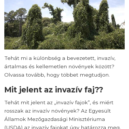
Tehát mi a különbség a bevezetett, invazív,
ártalmas és kellemetlen növények között?
Olvassa tovább, hogy többet megtudjon.
Mit jelent az invazív faj??
Tehát mit jelent az „invazív fajok”, és miért
rosszak az invazív növények? Az Egyesült
Államok Mezőgazdasági Minisztériuma
(USDA) az invazív fajokat úgy határozza meg,