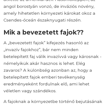
angol borostyán vonzó, de inváziós növény,
amely hihetetlen környezeti károkat okoz a
Csendes-óceán északnyugati részén.
Mik a bevezetett fajok??
A „bevezetett fajok” kifejezés hasonló az
„invazív fajokhoz”, bár nem minden
betelepített faj válik invazívvá vagy károsnak -
némelyikük akár hasznos is lehet. Elég
zavaros? A különbség azonban az, hogy a
betelepített fajok emberi tevékenység
eredményeként fordulnak elő, ami lehet
véletlen vagy szándékos.
A fajoknak a környezetbe történő bejutásának