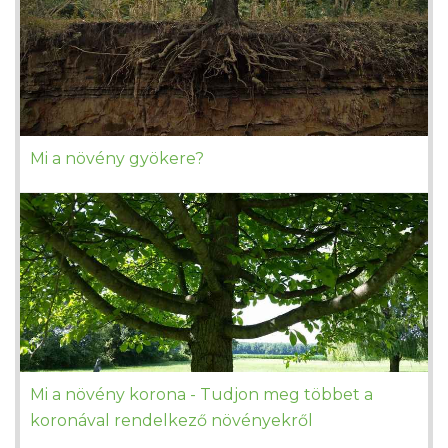
Mi a növény gyökere?
Mi a növény korona - Tudjon meg többet a
koronával rendelkező növényekről