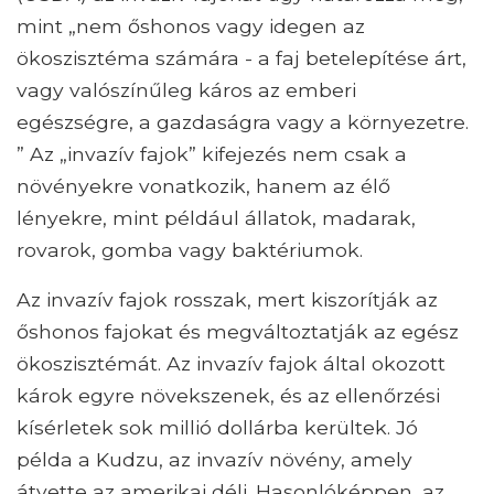
mint „nem őshonos vagy idegen az
ökoszisztéma számára - a faj betelepítése árt,
vagy valószínűleg káros az emberi
egészségre, a gazdaságra vagy a környezetre.
” Az „invazív fajok” kifejezés nem csak a
növényekre vonatkozik, hanem az élő
lényekre, mint például állatok, madarak,
rovarok, gomba vagy baktériumok.
Az invazív fajok rosszak, mert kiszorítják az
őshonos fajokat és megváltoztatják az egész
ökoszisztémát. Az invazív fajok által okozott
károk egyre növekszenek, és az ellenőrzési
kísérletek sok millió dollárba kerültek. Jó
példa a Kudzu, az invazív növény, amely
átvette az amerikai déli. Hasonlóképpen, az