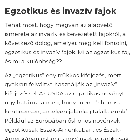
Egzotikus és invazív fajok
Tehát most, hogy megvan az alapvető
ismerete az invazív és bevezetett fajokról, a
következő dolog, amelyet meg kell fontolni,
egzotikus és invazív fajok. Mi az egzotikus faj,
és mi a különbség??
Az „egzotikus” egy trükkös kifejezés, mert
gyakran felváltva használják az „invazív”
kifejezéssel. Az USDA az egzotikus növényt
úgy határozza meg, hogy „nem őshonos a
kontinensen, amelyen jelenleg találkozunk”.
Például az Európában őshonos növények
egzotikusak Észak-Amerikában, és Észak-
Amerikában őshonos növények egzotikusak