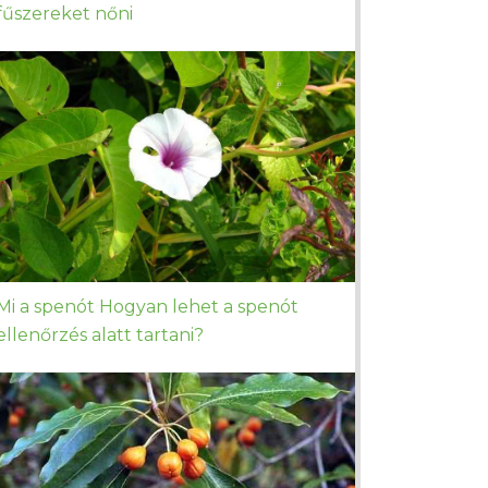
fűszereket nőni
Mi a spenót Hogyan lehet a spenót
ellenőrzés alatt tartani?