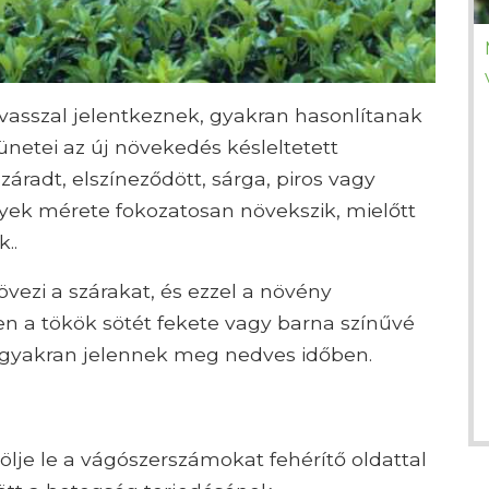
avasszal jelentkeznek, gyakran hasonlítanak
 tünetei az új növekedés késleltetett
áradt, elszíneződött, sárga, piros vagy
lyek mérete fokozatosan növekszik, mielőtt
..
övezi a szárakat, és ezzel a növény
en a tökök sötét fekete vagy barna színűvé
 gyakran jelennek meg nedves időben.
rölje le a vágószerszámokat fehérítő oldattal