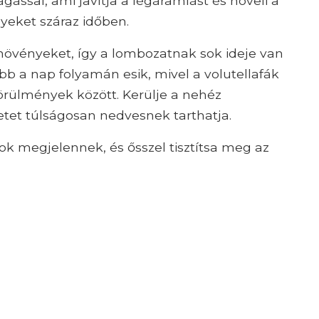
ágással, ami javítja a légáramlást és növeli a
yeket száraz időben.
növényeket, így a lombozatnak sok ideje van
bb a nap folyamán esik, mivel a volutellafák
örülmények között. Kerülje a nehéz
zetet túlságosan nedvesnek tarthatja.
zok megjelennek, és ősszel tisztítsa meg az