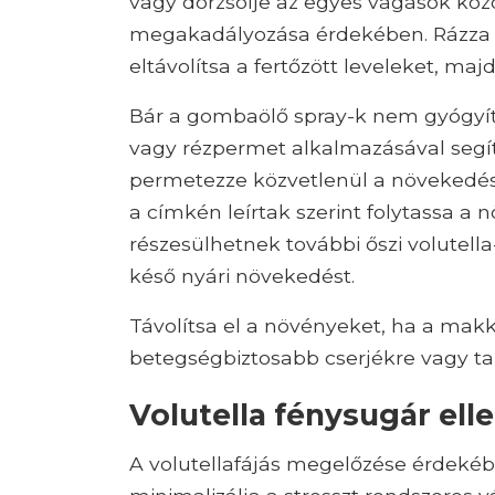
vagy dörzsölje az egyes vágások köz
megakadályozása érdekében. Rázza 
eltávolítsa a fertőzött leveleket, ma
Bár a gombaölő spray-k nem gyógyítj
vagy rézpermet alkalmazásával segít
permetezze közvetlenül a növekedés
a címkén leírtak szerint folytassa a
részesülhetnek további őszi volutel
késő nyári növekedést.
Távolítsa el a növényeket, ha a makk 
betegségbiztosabb cserjékre vagy tal
Volutella fénysugár el
A volutellafájás megelőzése érdeké