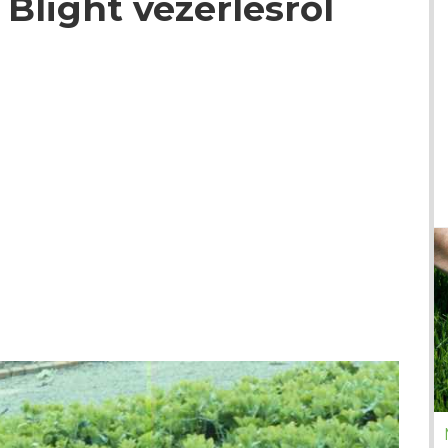
 Blight vezérlésről