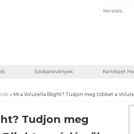
ek
Szobanövények
Kertészet H
mák
» Mi a Volutella Blight? Tudjon meg többet a Volutel
ight? Tudjon meg