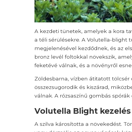
A kezdeti tünetek, amelyek a kora t
a téli sérülésekre. A Volutella-blight
megjelenésével kezdődnek, és az elsz
bronz levél foltokkal növekszik, ame
feketévé válnak, és a növényről esnek
Zöldesbarna, vízben átitatott tölcsér 
összezsugorodik és kiszárad, miközb
válnak. A rózsaszínű gombás spórák
Volutella Blight kezelés
A szilva károsította a növekedést. Tö