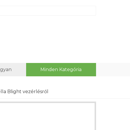
ogyan
Minden Kategória
la Blight vezérlésről