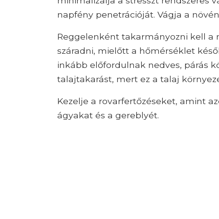
minimalizálja a stresszt rendszeres v
napfény penetrációját. Vágja a növén
Reggelenként takarmányozni kell a 
száradni, mielőtt a hőmérséklet késő
inkább előfordulnak nedves, párás k
talajtakarást, mert ez a talaj környe
Kezelje a rovarfertőzéseket, amint a
ágyakat és a gereblyét.