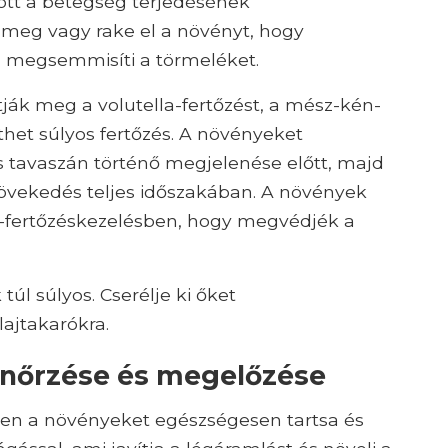
ött a betegség terjedésének
meg vagy rake el a növényt, hogy
jd megsemmisíti a törmeléket.
ák meg a volutella-fertőzést, a mész-kén-
het súlyos fertőzés. A növényeket
 tavaszán történő megjelenése előtt, majd
 növekedés teljes időszakában. A növények
la-fertőzéskezelésben, hogy megvédjék a
túl súlyos. Cserélje ki őket
ajtakarókra.
lenőrzése és megelőzése
ben a növényeket egészségesen tartsa és