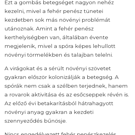
Ezt a gombás betegséget nagyon nehéz
kezelni, mivel a fehér penész tünetei
kezdetben sok más növényi problémát
utánoznak. Amint a fehér penész
kerthelyiségben van, általában évente
megjelenik, mivel a spóra képes lehullott
növényi törmelékben és talajban telelni.
A virágokat és a sérült növényi szövetet
gyakran először kolonizálják a betegség. A
spórák nem csak a szélben terjednek, hanem
a rovarok aktivitása és az esőcseppek révén is.
Az előző évi betakarításból hátrahagyott
növényi anyag gyakran a kezdeti
szennyeződés bűnösje.
Nincs engedélyezett fehér penészkezelés.