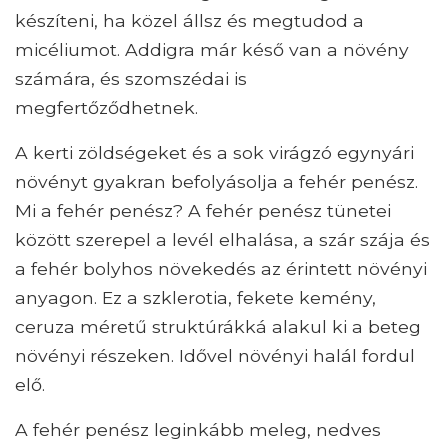
készíteni, ha közel állsz és megtudod a
micéliumot. Addigra már késő van a növény
számára, és szomszédai is
megfertőződhetnek.
A kerti zöldségeket és a sok virágzó egynyári
növényt gyakran befolyásolja a fehér penész.
Mi a fehér penész? A fehér penész tünetei
között szerepel a levél elhalása, a szár szája és
a fehér bolyhos növekedés az érintett növényi
anyagon. Ez a szklerotia, fekete kemény,
ceruza méretű struktúrákká alakul ki a beteg
növényi részeken. Idővel növényi halál fordul
elő.
A fehér penész leginkább meleg, nedves