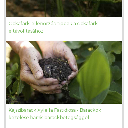
Cickafark-ellenőrzési tippek a cickafark
eltávolításához
Kajszibarack Xylella Fastidiosa - Barackok
kezelése hamis barackbetegséggel