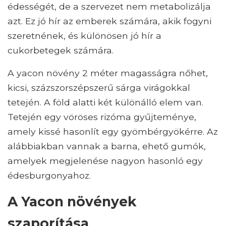
édességét, de a szervezet nem metabolizálja
azt. Ez jó hír az emberek számára, akik fogyni
szeretnének, és különösen jó hír a
cukorbetegek számára.
A yacon növény 2 méter magasságra nőhet,
kicsi, százszorszépszerű sárga virágokkal
tetején. A föld alatti két különálló elem van.
Tetején egy vöröses rizóma gyűjteménye,
amely kissé hasonlít egy gyömbérgyökérre. Az
alábbiakban vannak a barna, ehető gumók,
amelyek megjelenése nagyon hasonló egy
édesburgonyahoz.
A Yacon növények
szaporítása