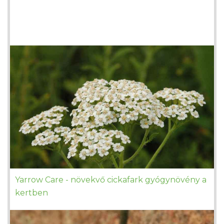
Yarrow Care - növekvő cickafark gyógynövény a
kertben