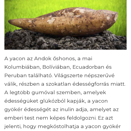
A yacon az Andok őshonos, a mai
Kolumbiában, Bolíviában, Ecuadorban és
Peruban található. Világszerte népszerűvé
válik, részben a szokatlan édességforrás miatt.
A legtöbb gumóval szemben, amelyek
édességüket glükózból kapják, a yacon
gyökér édességét az inulin adja, amelyet az
emberi test nem képes feldolgozni. Ez azt
jelenti, hogy megkóstolhatja a yacon gyökér