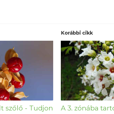
Korábbi cikk
t szőlő - Tudjon
A 3. zónába tart