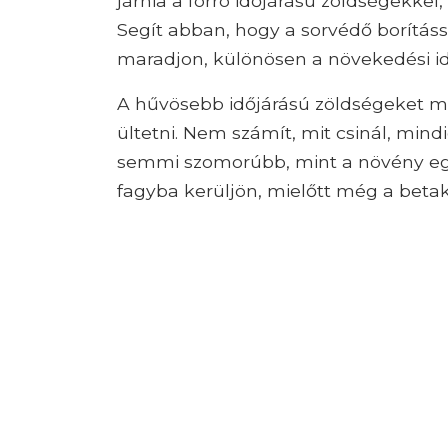
járnia a forró időjárású zöldségekke
Segít abban, hogy a sorvédő borításs
maradjon, különösen a növekedési id
A hűvösebb időjárású zöldségeket má
ültetni. Nem számít, mit csinál, mindi
semmi szomorúbb, mint a növény egé
fagyba kerüljön, mielőtt még a betak