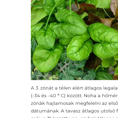
A 3. zónát a télen elért átlagos legal
(-34 és -40 ° C) között. Noha a hőmé
zónák hajlamosak megfelelni az első
dátumának. A tavasz átlagos utolsó f