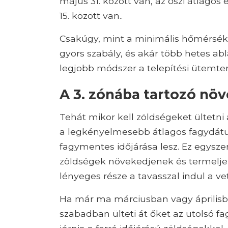
május 31. között van, az őszi átlagos
15. között van..
Csakúgy, mint a minimális hőmérsék
gyors szabály, és akár több hetes abla
legjobb módszer a telepítési ütemte
A 3. zónába tartozó növ
Tehát mikor kell zöldségeket ültetni
a legkényelmesebb átlagos fagydátum
fagymentes időjárása lesz. Ez egysz
zöldségek növekedjenek és termeljen
lényeges része a tavasszal indul a v
Ha már ma márciusban vagy áprilisban
szabadban ülteti át őket az utolsó fa