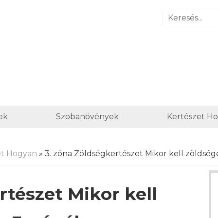
ek
Szobanövények
Kertészet H
et Hogyan
» 3. zóna Zöldségkertészet Mikor kell zöldsége
rtészet Mikor kell