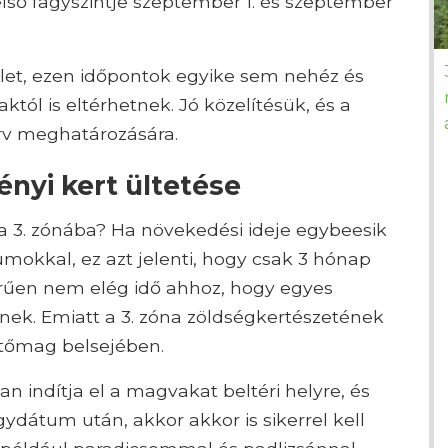
 első fagyszintje szeptember 1. és szeptember
let, ezen időpontok egyike sem nehéz és
któl is eltérhetnek. Jó közelítésük, és a
rv meghatározására.
ényi kert ültetése
 a 3. zónába? Ha növekedési ideje egybeesik
okkal, ez azt jelenti, hogy csak 3 hónap
erűen nem elég idő ahhoz, hogy egyes
ek. Emiatt a 3. zóna zöldségkertészetének
etőmag belsejében.
 indítja el a magvakat beltéri helyre, és
gydátum után, akkor akkor is sikerrel kell