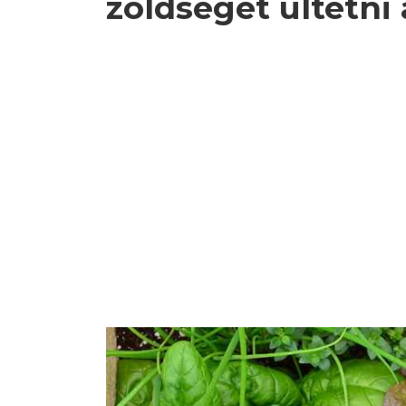
zöldséget ültetni