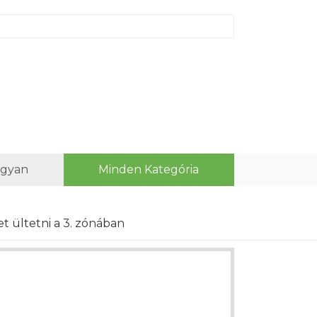
ogyan
Minden Kategória
t ültetni a 3. zónában