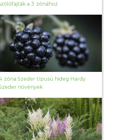
szőlőfajták a 3. zónához
4. zóna Szeder típusú hideg Hardy
Szeder növények