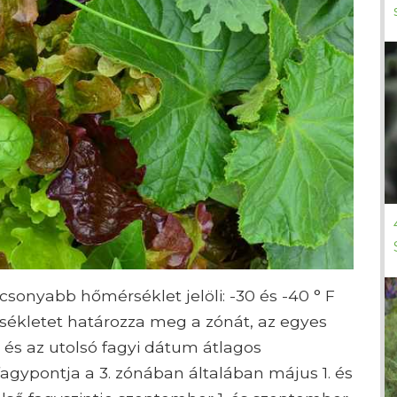
acsonyabb hőmérséklet jelöli: -30 és -40 ° F
rsékletet határozza meg a zónát, az egyes
 és az utolsó fagyi dátum átlagos
agypontja a 3. zónában általában május 1. és