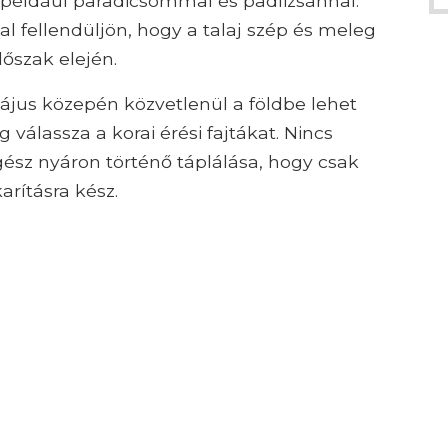
l, például paradicsommal és padlizsánnal.
al fellendüljön, hogy a talaj szép és meleg
őszak elején.
jus közepén közvetlenül a földbe lehet
g válassza a korai érési fajtákat. Nincs
sz nyáron történő táplálása, hogy csak
arításra kész.