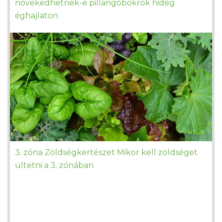
növekedhetnek-e pillangóbokrok hideg
éghajlaton
3. zóna Zöldségkertészet Mikor kell zöldséget
ültetni a 3. zónában