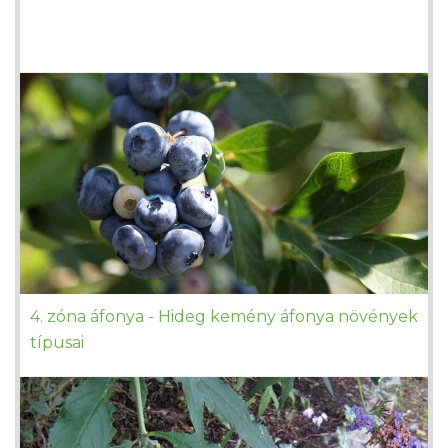
4. zóna áfonya - Hideg kemény áfonya növények
típusai