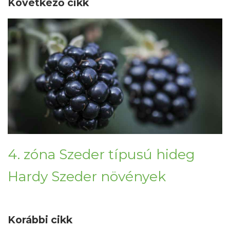
Következő cikk
4. zóna Szeder típusú hideg
Hardy Szeder növények
Korábbi cikk