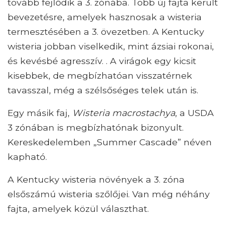
tovább fejlődik a 3. zónába. Több új fajta került
bevezetésre, amelyek hasznosak a wisteria
termesztésében a 3. övezetben. A Kentucky
wisteria jobban viselkedik, mint ázsiai rokonai,
és kevésbé agresszív. . A virágok egy kicsit
kisebbek, de megbízhatóan visszatérnek
tavasszal, még a szélsőséges telek után is.
Egy másik faj,
Wisteria macrostachya
, a USDA
3 zónában is megbízhatónak bizonyult.
Kereskedelemben „Summer Cascade” néven
kapható.
A Kentucky wisteria növények a 3. zóna
elsőszámú wisteria szőlőjei. Van még néhány
fajta, amelyek közül választhat.