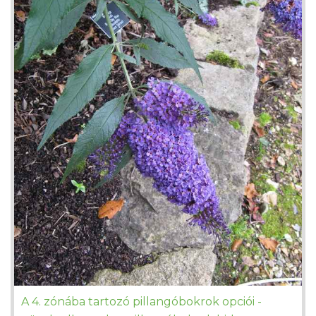
A 4. zónába tartozó pillangóbokrok opciói -