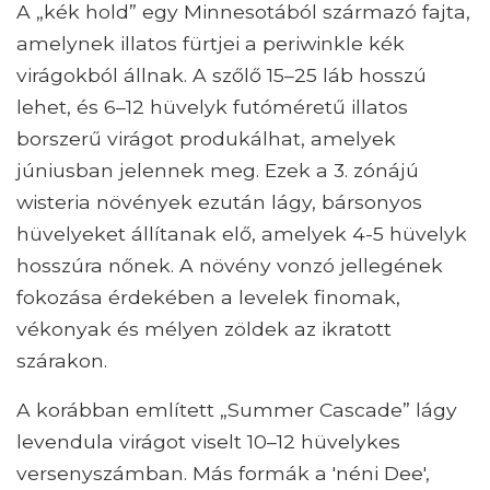
A „kék hold” egy Minnesotából származó fajta,
amelynek illatos fürtjei a periwinkle kék
virágokból állnak. A szőlő 15–25 láb hosszú
lehet, és 6–12 hüvelyk futóméretű illatos
borszerű virágot produkálhat, amelyek
júniusban jelennek meg. Ezek a 3. zónájú
wisteria növények ezután lágy, bársonyos
hüvelyeket állítanak elő, amelyek 4-5 hüvelyk
hosszúra nőnek. A növény vonzó jellegének
fokozása érdekében a levelek finomak,
vékonyak és mélyen zöldek az ikratott
szárakon.
A korábban említett „Summer Cascade” lágy
levendula virágot viselt 10–12 hüvelykes
versenyszámban. Más formák a 'néni Dee',