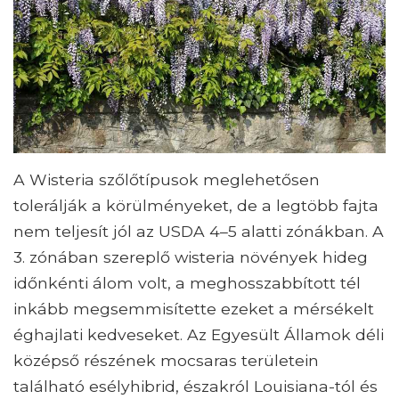
A Wisteria szőlőtípusok meglehetősen
tolerálják a körülményeket, de a legtöbb fajta
nem teljesít jól az USDA 4–5 alatti zónákban. A
3. zónában szereplő wisteria növények hideg
időnkénti álom volt, a meghosszabbított tél
inkább megsemmisítette ezeket a mérsékelt
éghajlati kedveseket. Az Egyesült Államok déli
középső részének mocsaras területein
található esélyhibrid, északról Louisiana-tól és