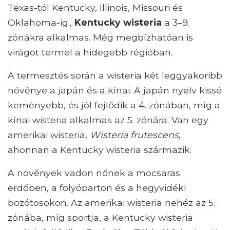
Texas-tól Kentucky, Illinois, Missouri és
Oklahoma-ig.,
Kentucky wisteria
a 3–9.
zónákra alkalmas. Még megbízhatóan is
virágot termel a hidegebb régióban.
A termesztés során a wisteria két leggyakoribb
növénye a japán és a kínai. A japán nyelv kissé
keményebb, és jól fejlődik a 4. zónában, míg a
kínai wisteria alkalmas az 5. zónára. Van egy
amerikai wisteria,
Wisteria frutescens
,
ahonnan a Kentucky wisteria származik.
A növények vadon nőnek a mocsaras
erdőben, a folyóparton és a hegyvidéki
bozótosokon. Az amerikai wisteria nehéz az 5.
zónába, míg sportja, a Kentucky wisteria