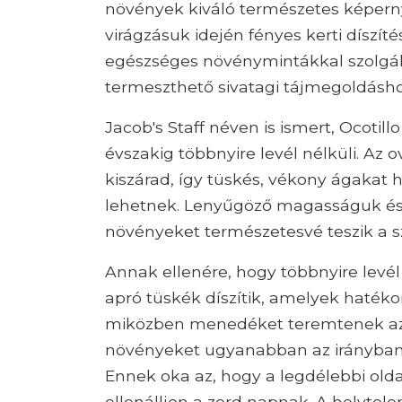
növények kiváló természetes képerny
virágzásuk idején fényes kerti díszít
egészséges növénymintákkal szolgá
termeszthető sivatagi tájmegoldásho
Jacob's Staff néven is ismert, Ocotill
évszakig többnyire levél nélküli. Az o
kiszárad, így tüskés, vékony ágakat 
lehetnek. Lenyűgöző magasságuk és
növényeket természetesvé teszik a 
Annak ellenére, hogy többnyire levél
apró tüskék díszítik, amelyek haték
miközben menedéket teremtenek az 
növényeket ugyanabban az irányban k
Ennek oka az, hogy a legdélebbi olda
ellenálljon a zord napnak. A helytel