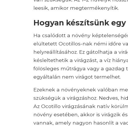
leesik, amikor megtermékenyítik.
Hogyan készítsünk egy O
Ha csalódott a növény képtelenségér
elültetett Ocotillos-nak némi időre 
helyreállításához. Ez gátolhatja a vi
késleltethetik a virágzást, a víz hiánya
fölösleges műtrágya vagy a gazdag ta
egyáltalán nem virágot termelhet.
Ezeknek a növényeknek valóban me
szükségük a virágzáshoz. Nedves, hi
Az Ocotillo virágzásának natív körü
növény esetében, akkor is virágzik és
vannak, amely nagyon hasonlít a vad 