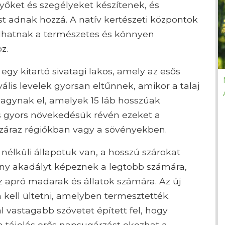
őket és szegélyeket készítenek, és
ést adnak hozzá. A natív kertészeti központok
lhatnak a természetes és könnyen
z.
o egy kitartó sivatagi lakos, amely az esős
vális levelek gyorsan eltűnnek, amikor a talaj
hagynak el, amelyek 15 láb hosszúak
 gyors növekedésük révén ezeket a
száraz régiókban vagy a sövényekben.
 nélküli állapotuk van, a hosszú szárokat
ony akadályt képeznek a legtöbb számára,
apró madarak és állatok számára. Az új
ell ültetni, amelyben termesztették.
l vastagabb szövetet épített fel, hogy
en tájolás erős napsugárzást okozhat a