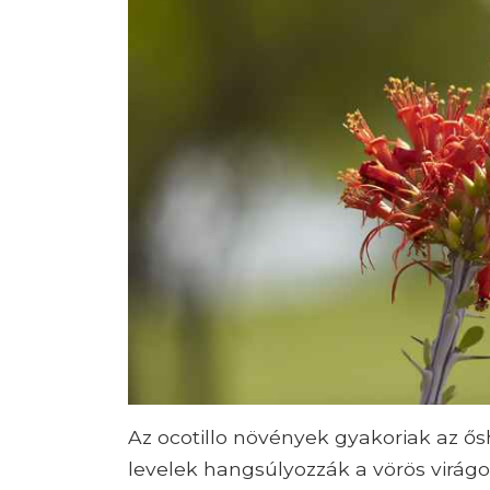
Az ocotillo növények gyakoriak az ős
levelek hangsúlyozzák a vörös virágo