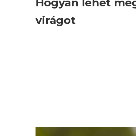
Hogyan lehet megs
virágot