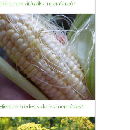
miért nem virágzik a napraforgó?
Miért nem édes kukorica nem édes?