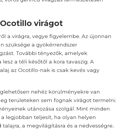
cotillo virágot
ől a virágra, vegye figyelembe. Az újonnan
van szüksége a gyökérrendszer
rágzást. További tényezők, amelyek
 lesz a téli későtől a kora tavaszig. A
laj az Ocotillo-nak is csak kevés vagy
glehetősen nehéz körülményekre van
deg területeken sem fognak virágot termelni.
lményeinek utánozása szolgál. Mint minden
 a legjobban teljesít, ha olyan helyen
talajra, a megvilágításra és a nedvességre..