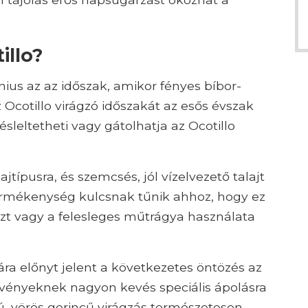
illo?
únius az az időszak, amikor fényes bíbor-
z Ocotillo virágzó időszakát az esős évszak
késleltetheti vagy gátolhatja az Ocotillo
típusra, és szemcsés, jól vízelvezető talajt
ermékenység kulcsnak tűnik ahhoz, hogy ez
zt vagy a felesleges műtrágya használata
ra előnyt jelent a következetes öntözés az
övényeknek nagyon kevés speciális ápolásra
ú, vörös gerincű virágzás természetesen