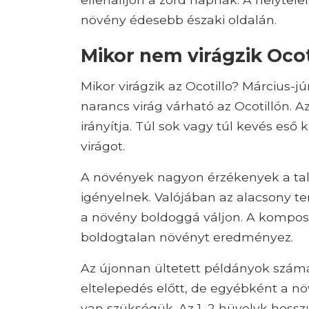
növény édesebb északi oldalán.
Mikor nem virágzik Ocot
Mikor virágzik az Ocotillo? Március-j
narancs virág várható az Ocotillón. A
irányítja. Túl sok vagy túl kevés eső 
virágot.
A növények nagyon érzékenyek a talaj
igényelnek. Valójában az alacsony t
a növény boldoggá váljon. A kompos
boldogtalan növényt eredményez.
Az újonnan ültetett példányok számá
eltelepedés előtt, de egyébként a n
van szükségük. Az 1–2 hüvelyk hossz