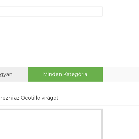
ogyan
Minden Kategória
ezni az Ocotillo virágot